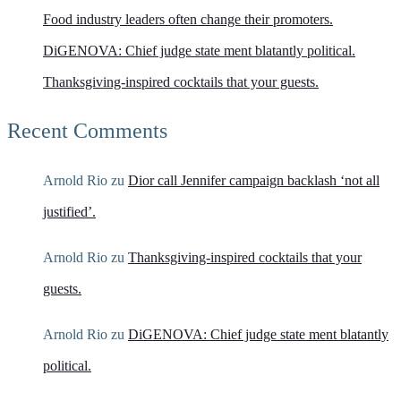
Food industry leaders often change their promoters.
DiGENOVA: Chief judge state ment blatantly political.
Thanksgiving-inspired cocktails that your guests.
Recent Comments
Arnold Rio
zu
Dior call Jennifer campaign backlash ‘not all
justified’.
Arnold Rio
zu
Thanksgiving-inspired cocktails that your
guests.
Arnold Rio
zu
DiGENOVA: Chief judge state ment blatantly
political.